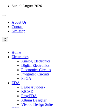
Skip
Sun, 9 August 2026
to
content
About Us
Contact
Site Map
X
Home
Electronics
Analog Electronics
Digital Electronics
Electronics Circuits
Integrated Circuits
FPGA
EDA
Eagle Autodesk
KiCAD
EasyEDA
Altium Designer
Vivado Design Suite