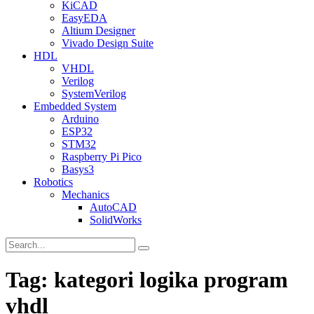
KiCAD
EasyEDA
Altium Designer
Vivado Design Suite
HDL
VHDL
Verilog
SystemVerilog
Embedded System
Arduino
ESP32
STM32
Raspberry Pi Pico
Basys3
Robotics
Mechanics
AutoCAD
SolidWorks
Tag:
kategori logika program
vhdl