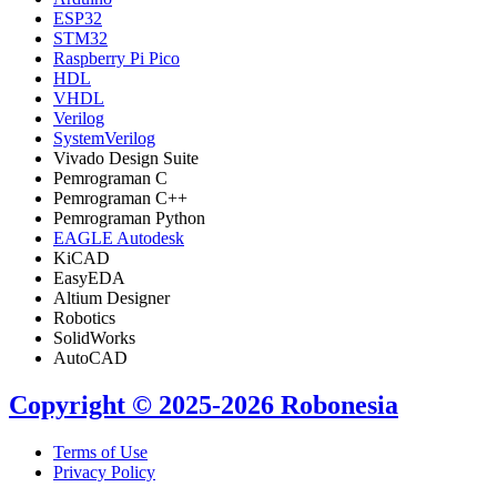
ESP32
STM32
Raspberry Pi Pico
HDL
VHDL
Verilog
SystemVerilog
Vivado Design Suite
Pemrograman C
Pemrograman C++
Pemrograman Python
EAGLE Autodesk
KiCAD
EasyEDA
Altium Designer
Robotics
SolidWorks
AutoCAD
Copyright © 2025-2026 Robonesia
Terms of Use
Privacy Policy