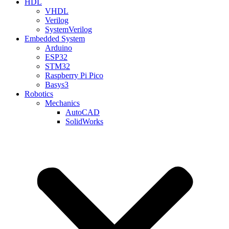
HDL
VHDL
Verilog
SystemVerilog
Embedded System
Arduino
ESP32
STM32
Raspberry Pi Pico
Basys3
Robotics
Mechanics
AutoCAD
SolidWorks