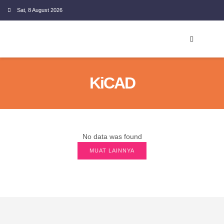
Sat, 8 August 2026
EMBEDDED SYSTEM
KiCAD
No data was found
MUAT LAINNYA