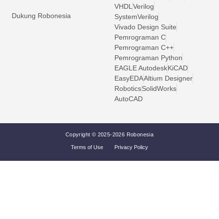
VHDL
Verilog
Dukung Robonesia
SystemVerilog
Vivado Design Suite
Pemrograman C
Pemrograman C++
Pemrograman Python
EAGLE Autodesk
KiCAD
EasyEDA
Altium Designer
Robotics
SolidWorks
AutoCAD
Copyright © 2025-2026 Robonesia
Terms of Use
Privacy Policy