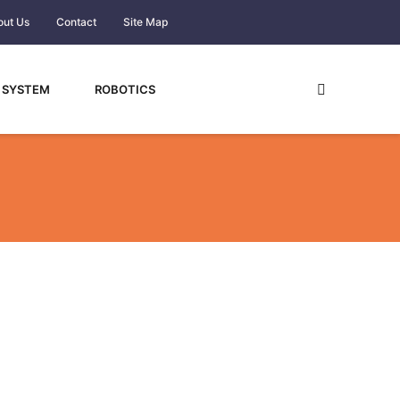
out Us
Contact
Site Map
 SYSTEM
ROBOTICS