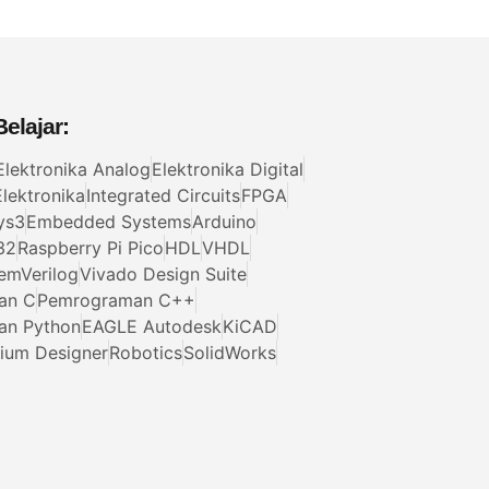
elajar:
Elektronika Analog
Elektronika Digital
lektronika
Integrated Circuits
FPGA
ys3
Embedded Systems
Arduino
32
Raspberry Pi Pico
HDL
VHDL
emVerilog
Vivado Design Suite
an C
Pemrograman C++
an Python
EAGLE Autodesk
KiCAD
tium Designer
Robotics
SolidWorks