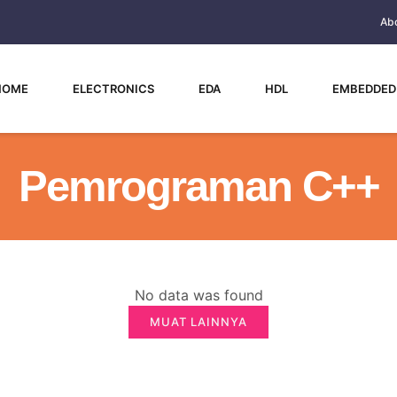
Ab
HOME
ELECTRONICS
EDA
HDL
EMBEDDED
Pemrograman C++
No data was found
MUAT LAINNYA