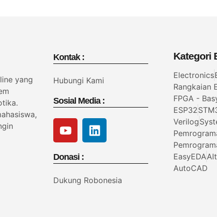
Kategori B
Kontak :
Electronics
line yang
Hubungi Kami
Rangkaian E
tem
FPGA - Bas
Sosial Media :
tika.
ESP32
STM
mahasiswa,
Verilog
Syst
ngin
Pemrogram
Pemrogram
EasyEDA
Al
Donasi :
AutoCAD
Dukung Robonesia