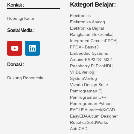
Kategori Belajar:
Kontak :
Electronics
Hubungi Kami
Elektronika Analog
Elektronika Digital
Sosial Media :
Rangkaian Elektronika
Integrated Circuits
FPGA
FPGA - Basys3
Embedded Systems
Arduino
ESP32
STM32
Donasi :
Raspberry Pi Pico
HDL
VHDL
Verilog
Dukung Robonesia
SystemVerilog
Vivado Design Suite
Pemrograman C
Pemrograman C++
Pemrograman Python
EAGLE Autodesk
KiCAD
EasyEDA
Altium Designer
Robotics
SolidWorks
AutoCAD