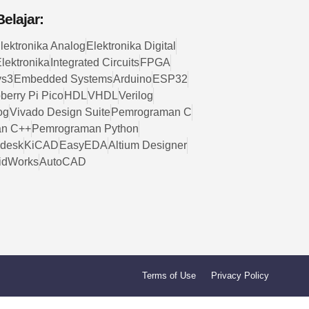
elajar:
lektronika Analog
Elektronika Digital
lektronika
Integrated Circuits
FPGA
ys3
Embedded Systems
Arduino
ESP32
berry Pi Pico
HDL
VHDL
Verilog
og
Vivado Design Suite
Pemrograman C
n C++
Pemrograman Python
desk
KiCAD
EasyEDA
Altium Designer
idWorks
AutoCAD
Terms of Use
Privacy Policy