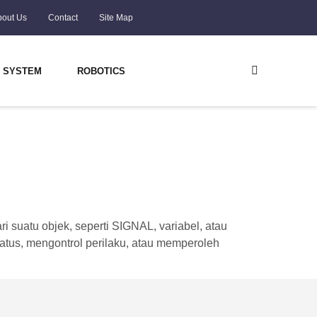
bout Us
Contact
Site Map
 SYSTEM
ROBOTICS
suatu objek, seperti SIGNAL, variabel, atau
status, mengontrol perilaku, atau memperoleh