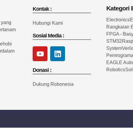
Kategori B
Kontak :
Electronics
E
e yang
Hubungi Kami
Rangkaian E
tertanam
FPGA - Bas
Sosial Media :
STM32
Rasp
pehobi
SystemVeril
erdalam
Pemrograma
EAGLE Auto
Donasi :
Robotics
Sol
Dukung Robonesia