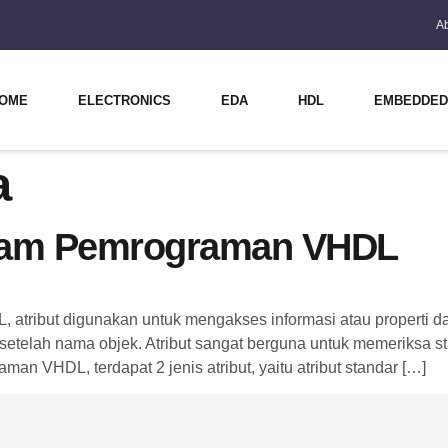
A
OME
ELECTRONICS
EDA
HDL
EMBEDDED
a
alam Pemrograman VHDL
ibut digunakan untuk mengakses informasi atau properti dari 
 (‘) setelah nama objek. Atribut sangat berguna untuk memeriksa 
man VHDL, terdapat 2 jenis atribut, yaitu atribut standar […]