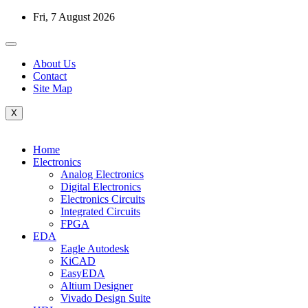
Skip
Fri, 7 August 2026
to
content
About Us
Contact
Site Map
X
Home
Electronics
Analog Electronics
Digital Electronics
Electronics Circuits
Integrated Circuits
FPGA
EDA
Eagle Autodesk
KiCAD
EasyEDA
Altium Designer
Vivado Design Suite