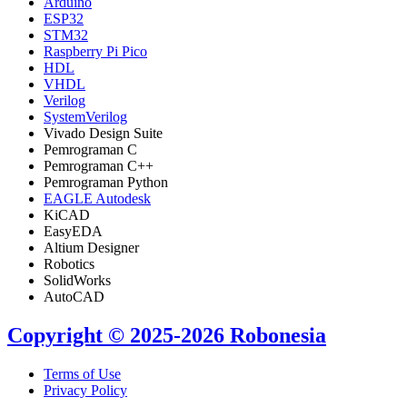
Arduino
ESP32
STM32
Raspberry Pi Pico
HDL
VHDL
Verilog
SystemVerilog
Vivado Design Suite
Pemrograman C
Pemrograman C++
Pemrograman Python
EAGLE Autodesk
KiCAD
EasyEDA
Altium Designer
Robotics
SolidWorks
AutoCAD
Copyright © 2025-2026 Robonesia
Terms of Use
Privacy Policy