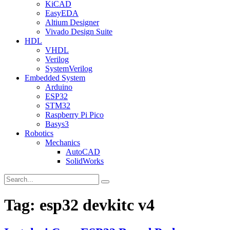
KiCAD
EasyEDA
Altium Designer
Vivado Design Suite
HDL
VHDL
Verilog
SystemVerilog
Embedded System
Arduino
ESP32
STM32
Raspberry Pi Pico
Basys3
Robotics
Mechanics
AutoCAD
SolidWorks
Tag:
esp32 devkitc v4