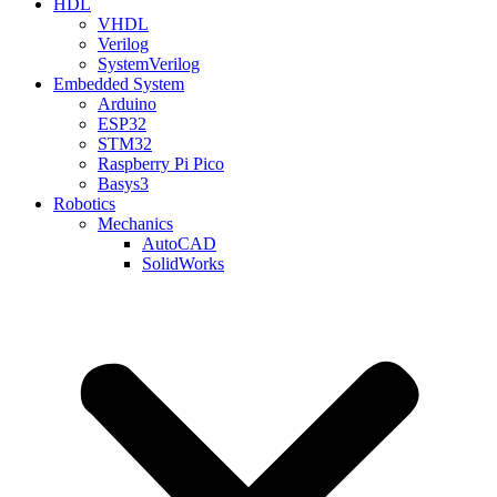
HDL
VHDL
Verilog
SystemVerilog
Embedded System
Arduino
ESP32
STM32
Raspberry Pi Pico
Basys3
Robotics
Mechanics
AutoCAD
SolidWorks