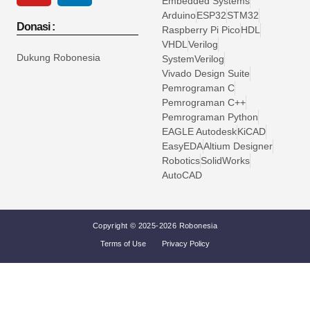
Embedded Systems
Arduino
ESP32
STM32
Donasi :
Raspberry Pi Pico
HDL
VHDL
Verilog
Dukung Robonesia
SystemVerilog
Vivado Design Suite
Pemrograman C
Pemrograman C++
Pemrograman Python
EAGLE Autodesk
KiCAD
EasyEDA
Altium Designer
Robotics
SolidWorks
AutoCAD
Copyright © 2025-2026 Robonesia
Terms of Use
Privacy Policy