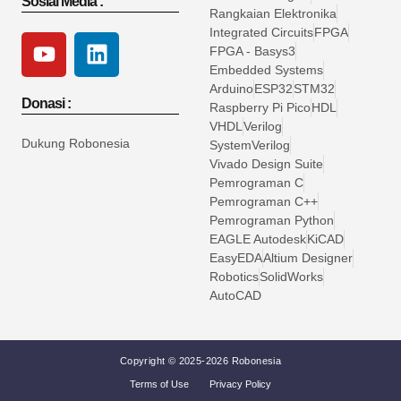
Sosial Media :
Rangkaian Elektronika
Integrated Circuits
FPGA
FPGA - Basys3
Embedded Systems
Arduino
ESP32
STM32
Donasi :
Raspberry Pi Pico
HDL
VHDL
Verilog
Dukung Robonesia
SystemVerilog
Vivado Design Suite
Pemrograman C
Pemrograman C++
Pemrograman Python
EAGLE Autodesk
KiCAD
EasyEDA
Altium Designer
Robotics
SolidWorks
AutoCAD
Copyright © 2025-2026 Robonesia
Terms of Use
Privacy Policy