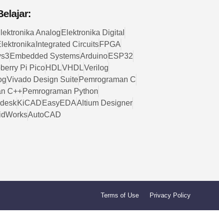
elajar:
lektronika Analog
Elektronika Digital
lektronika
Integrated Circuits
FPGA
ys3
Embedded Systems
Arduino
ESP32
berry Pi Pico
HDL
VHDL
Verilog
og
Vivado Design Suite
Pemrograman C
n C++
Pemrograman Python
desk
KiCAD
EasyEDA
Altium Designer
idWorks
AutoCAD
Terms of Use
Privacy Policy