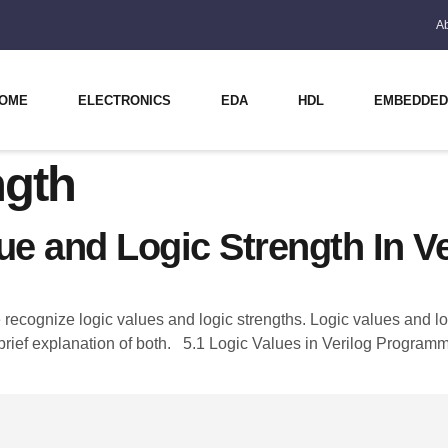
A
OME
ELECTRONICS
EDA
HDL
EMBEDDED
ngth
lue and Logic Strength In 
ecognize logic values and logic strengths. Logic values and lo
 a brief explanation of both. 5.1 Logic Values in Verilog Program