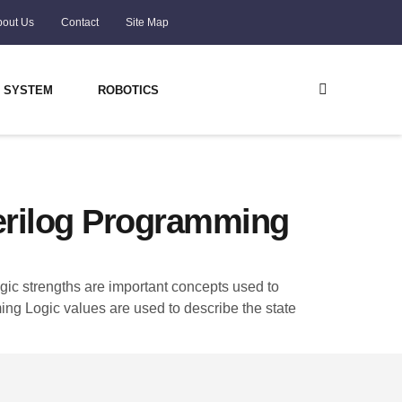
bout Us
Contact
Site Map
 SYSTEM
ROBOTICS
Verilog Programming
gic strengths are important concepts used to
ming Logic values are used to describe the state