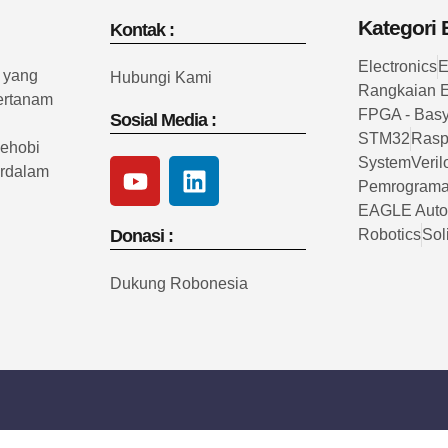
Kategori B
Kontak :
Electronics
E
e yang
Hubungi Kami
Rangkaian E
tertanam
FPGA - Bas
Sosial Media :
STM32
Rasp
pehobi
SystemVeril
erdalam
Pemrograma
EAGLE Auto
Donasi :
Robotics
Sol
Dukung Robonesia