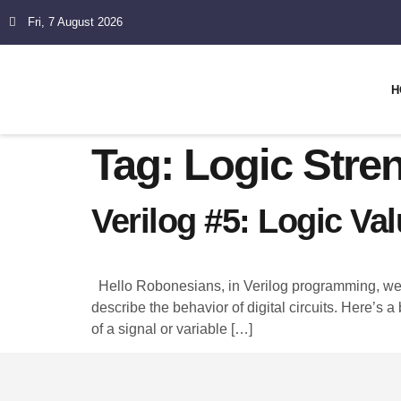
Fri, 7 August 2026
H
Tag:
Logic Stre
Verilog #5: Logic Va
Hello Robonesians, in Verilog programming, we r
describe the behavior of digital circuits. Here’s
of a signal or variable […]