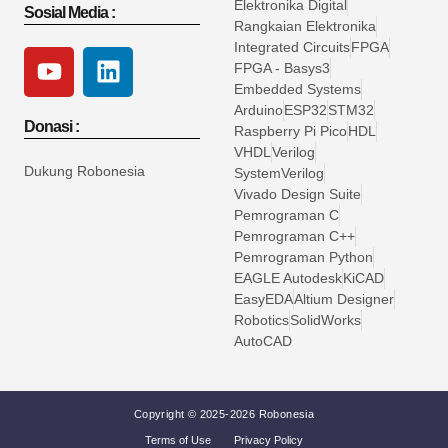
Elektronika Digital
Sosial Media :
Rangkaian Elektronika
Integrated Circuits
FPGA
FPGA - Basys3
Embedded Systems
Arduino
ESP32
STM32
Donasi :
Raspberry Pi Pico
HDL
VHDL
Verilog
Dukung Robonesia
SystemVerilog
Vivado Design Suite
Pemrograman C
Pemrograman C++
Pemrograman Python
EAGLE Autodesk
KiCAD
EasyEDA
Altium Designer
Robotics
SolidWorks
AutoCAD
Copyright © 2025-2026 Robonesia
Terms of Use
Privacy Policy