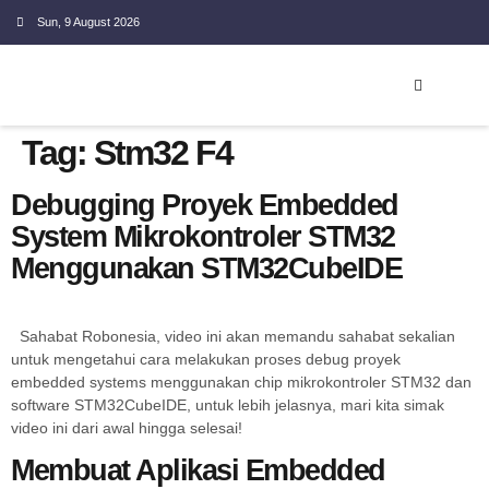
Sun, 9 August 2026
EMBEDDED SYSTEM
Tag:
Stm32 F4
Debugging Proyek Embedded
System Mikrokontroler STM32
Menggunakan STM32CubeIDE
Sahabat Robonesia, video ini akan memandu sahabat sekalian
untuk mengetahui cara melakukan proses debug proyek
embedded systems menggunakan chip mikrokontroler STM32 dan
software STM32CubeIDE, untuk lebih jelasnya, mari kita simak
video ini dari awal hingga selesai!
Membuat Aplikasi Embedded