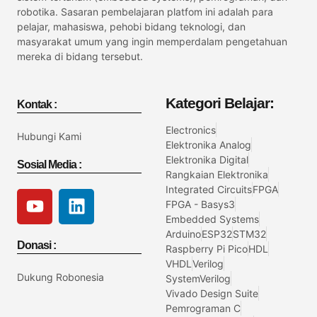
robotika. Sasaran pembelajaran platfom ini adalah para
pelajar, mahasiswa, pehobi bidang teknologi, dan
masyarakat umum yang ingin memperdalam pengetahuan
mereka di bidang tersebut.
Kategori Belajar:
Kontak :
Electronics
Hubungi Kami
Elektronika Analog
Elektronika Digital
Sosial Media :
Rangkaian Elektronika
Integrated Circuits
FPGA
FPGA - Basys3
Embedded Systems
Arduino
ESP32
STM32
Donasi :
Raspberry Pi Pico
HDL
VHDL
Verilog
Dukung Robonesia
SystemVerilog
Vivado Design Suite
Pemrograman C