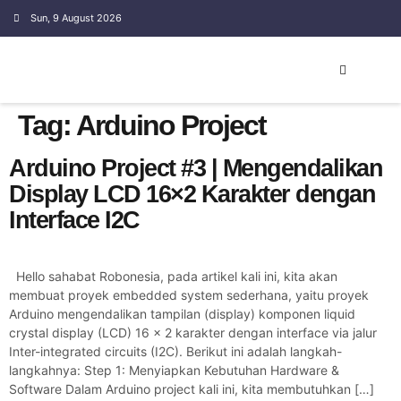
Sun, 9 August 2026
EMBEDDED SYSTEM
Tag:
Arduino Project
Arduino Project #3 | Mengendalikan
Display LCD 16×2 Karakter dengan
Interface I2C
Hello sahabat Robonesia, pada artikel kali ini, kita akan
membuat proyek embedded system sederhana, yaitu proyek
Arduino mengendalikan tampilan (display) komponen liquid
crystal display (LCD) 16 x 2 karakter dengan interface via jalur
Inter-integrated circuits (I2C). Berikut ini adalah langkah-
langkahnya: Step 1: Menyiapkan Kebutuhan Hardware &
Software Dalam Arduino project kali ini, kita membutuhkan […]