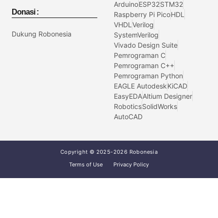
Arduino
ESP32
STM32
Donasi :
Raspberry Pi Pico
HDL
VHDL
Verilog
Dukung Robonesia
SystemVerilog
Vivado Design Suite
Pemrograman C
Pemrograman C++
Pemrograman Python
EAGLE Autodesk
KiCAD
EasyEDA
Altium Designer
Robotics
SolidWorks
AutoCAD
Copyright © 2025-2026 Robonesia
Terms of Use
Privacy Policy