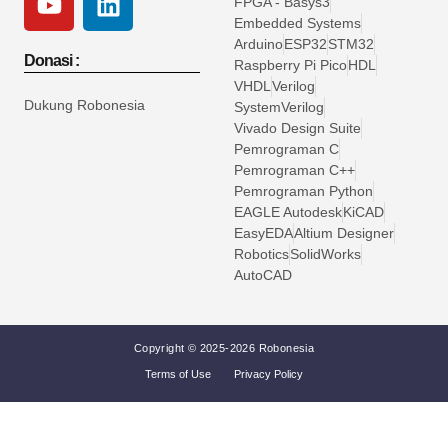
FPGA - Basys3
Embedded Systems
Arduino
ESP32
STM32
Donasi :
Raspberry Pi Pico
HDL
VHDL
Verilog
Dukung Robonesia
SystemVerilog
Vivado Design Suite
Pemrograman C
Pemrograman C++
Pemrograman Python
EAGLE Autodesk
KiCAD
EasyEDA
Altium Designer
Robotics
SolidWorks
AutoCAD
Copyright © 2025-2026 Robonesia
Terms of Use
Privacy Policy